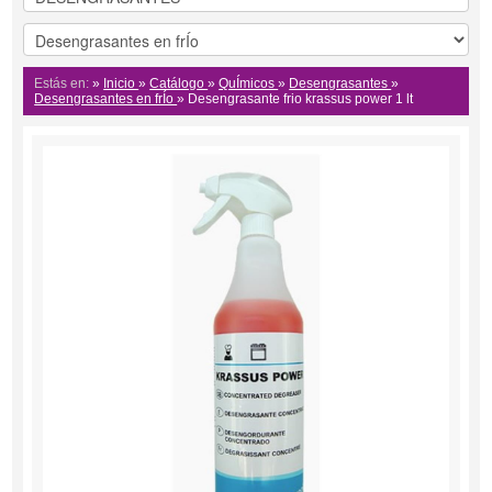
Estás en:
»
Inicio
»
Catálogo
»
QuÍmicos
»
Desengrasantes
»
Desengrasantes en frÍo
»
Desengrasante frio krassus power 1 lt