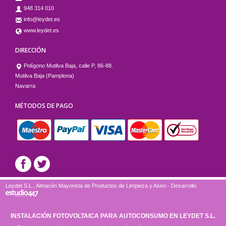
948 314 010
info@leydet.es
www.leydet.es
DIRECCIÓN
Polígono Mutilva Baja, calle P, 86-88.
Mutilva Baja (Pamplona)
Navarra
MÉTODOS DE PAGO
Leydet S.L., Almacén Mayorista de Productos de Limpieza y Aseo - Desarrollo
INSTALACIÓN FOTOVOLTAICA PARA AUTOCONSUMO EN LEYDET S.L.